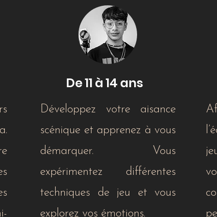
De 11 à 14 ans
rs
Développez votre aisance
A
.
scénique et apprenez à vous
l’
re
démarquer. Vous
j
es
expérimentez différentes
v
s
techniques de jeu et vous
c
i-
explorez vos émotions.
pe