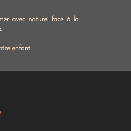
imer avec naturel face à la
.
otre enfant
e