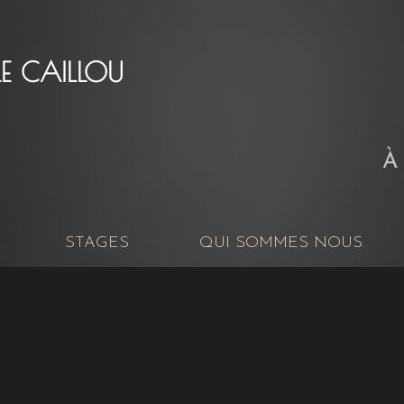
LE CAILLOU
L'atelier du jeu face c
À
STAGES
QUI SOMMES NOUS