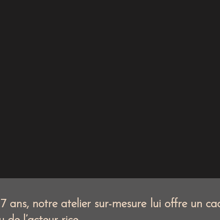
atelier du jeu face
pour les jeunes
 ans, notre atelier sur-mesure lui offre un ca