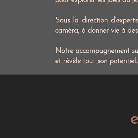
pour explorer les joies du je
Sous la direction d’expert
caméra, à donner vie à des 
Notre accompagnement sur-m
et révèle tout son potentiel.
e