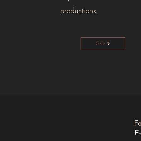
productions.
GO
F
E