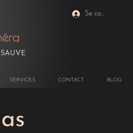
Se connecter
améra
 SAUVE
SERVICES
CONTACT
BLOG
las