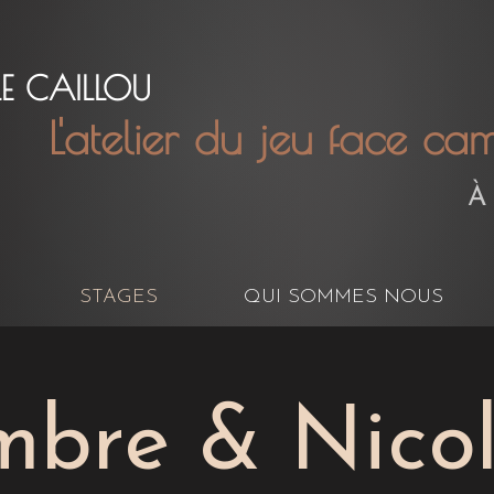
LE CAILLOU
L'atelier du jeu face c
À
STAGES
QUI SOMMES NOUS
bre & Nico