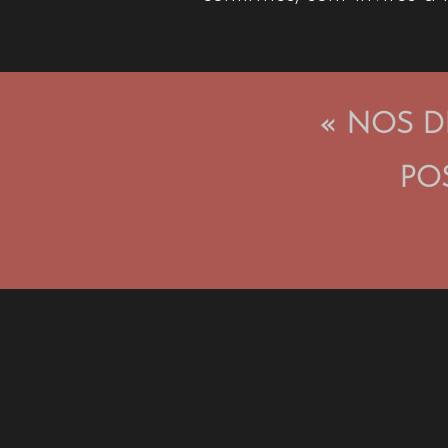
« NOS D
PO