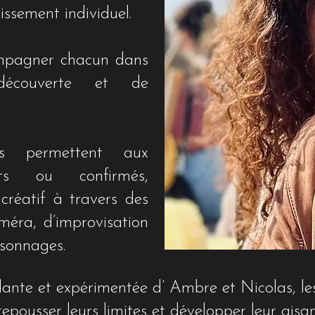
issement individuel.
ompagner chacun dans
écouverte et de
és permettent aux
ants ou confirmés,
 créatif à travers des
méra, d’improvisation
rsonnages.
llante et expérimentée d’ Ambre et Nicolas, le
repousser leurs limites et développer leur aisa